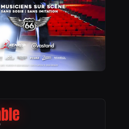
mble
n