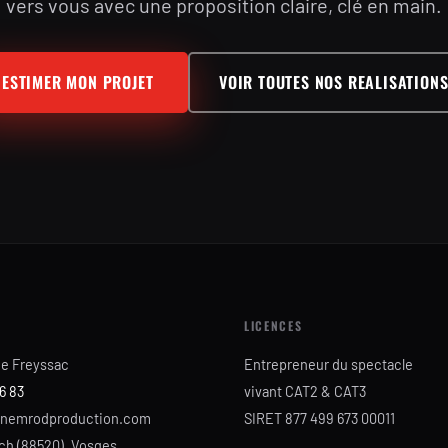
vers vous avec une proposition claire, clé en main.
ESTIMER MON PROJET
VOIR TOUTES NOS REALISATION
LICENCES
he Freyssac
Entrepreneur du spectacle
6 83
vivant CAT2 & CAT3
nemrodproduction.com
SIRET 877 499 673 00011
h (88520), Vosges