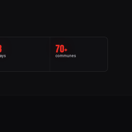
8
70+
ays
communes