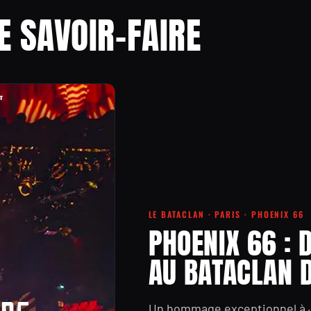
E SAVOIR-FAIRE
LE BATACLAN · PARIS · PHOENIX 66
PHOENIX 66 : D
AU BATACLAN D
Un hommage exceptionnel à Jo